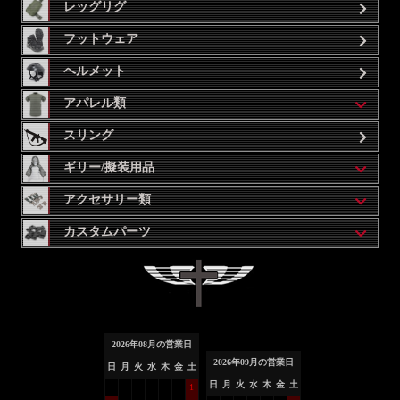
レッグリグ
フットウェア
ヘルメット
アパレル類
スリング
ギリー/擬装用品
アクセサリー類
カスタムパーツ
2026
年
08
月の営業日
2026
年
09
月の営業日
日
月
火
水
木
金
土
日
月
火
水
木
金
土
1