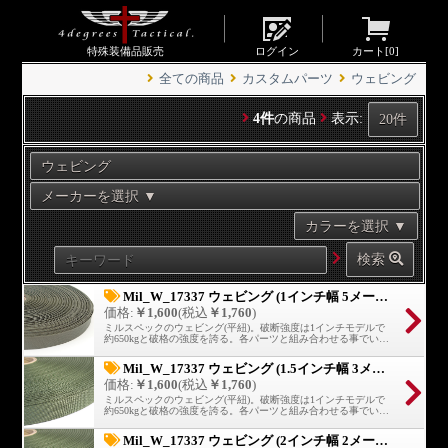
特殊装備品販売
ログイン
カート[
0
]
全ての商品
カスタムパーツ
ウェビング
4件
の商品
表示:
検索
Mil_W_17337 ウェビング (1インチ幅 5メートル 切売)
価格:
￥1,600
(税込
￥1,760
)
ミルスペックのウェビング(平紐)。破断強度は1インチモデルで
約650kgと破格の強度を誇る。各パーツと組み合わせる事でいか
ようにも使用可能。
Mil_W_17337 ウェビング (1.5インチ幅 3メートル 切売)
価格:
￥1,600
(税込
￥1,760
)
ミルスペックのウェビング(平紐)。破断強度は1インチモデルで
約650kgと破格の強度を誇る。各パーツと組み合わせる事でいか
ようにも使用可能。
Mil_W_17337 ウェビング (2インチ幅 2メートル 切売)