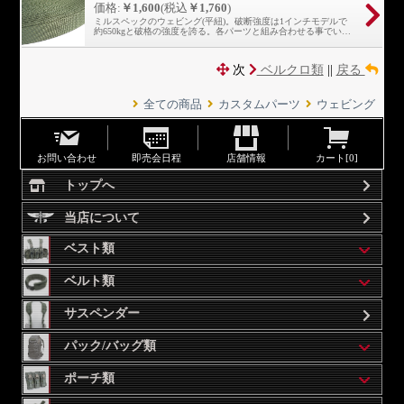
価格:
￥1,600
(税込
￥1,760
)
ミルスペックのウェビング(平紐)。破断強度は1インチモデルで
約650kgと破格の強度を誇る。各パーツと組み合わせる事でいか
ようにも使用可能。
次
ベルクロ類
||
戻る
全ての商品
カスタムパーツ
ウェビング
お問い合わせ
即売会日程
店舗情報
カート[
0
]
トップへ
当店について
ベスト類
ベルト類
サスペンダー
パック/バッグ類
ポーチ類