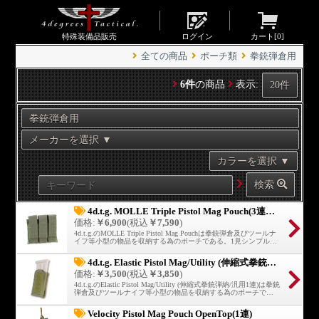
特殊装備品販売
ログイン
カート[
0
]
全ての商品
ポーチ類
拳銃弾倉用
6件
の商品
表示:
検索
4d.t.g. MOLLE Triple Pistol Mag Pouch(3連拳銃弾納)
価格:
￥6,900
(税込
￥7,590
)
4d.t.g.のMOLLE Triple Pistol Mag Pouchは拳銃弾倉及びツールナ
イフ等小型の物品を収納する為のポーチである。1見シンプルな
デザインながらも現場の意見を元に独特の構造を有している。
4d.t.g. Elastic Pistol Mag/Utility (伸縮式拳銃弾納/汎用1連)
価格:
￥3,500
(税込
￥3,850
)
4d.t.g.のElastic Pistol Mag/Utility (伸縮式拳銃弾納/汎用1連)は拳銃
弾倉及びツールナイフ等小型の物品を収納する為のポーチであ
る。本体は伸縮素材につき、弾倉保持能力と汎用性に優れてい
る。
Velocity Pistol Mag Pouch OpenTop(1連)