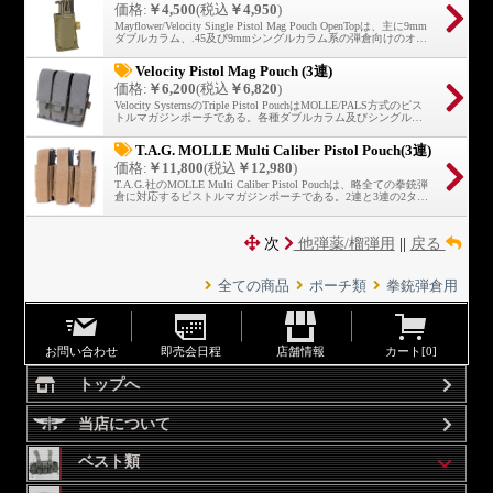
価格:
￥4,500
(税込
￥4,950
)
Mayflower/Velocity Single Pistol Mag Pouch OpenTopは、主に9mm
ダブルカラム、.45及び9mmシングルカラム系の弾倉向けのオー
プントップタイプのピストルマガジンポーチである。.45のダブ
ルカラムは対応不可となる。
Velocity Pistol Mag Pouch (3連)
価格:
￥6,200
(税込
￥6,820
)
Velocity SystemsのTriple Pistol PouchはMOLLE/PALS方式のピス
トルマガジンポーチである。各種ダブルカラム及びシングルカ
ラムマガジンに対応する。
T.A.G. MOLLE Multi Caliber Pistol Pouch(3連)
価格:
￥11,800
(税込
￥12,980
)
T.A.G.社のMOLLE Multi Caliber Pistol Pouchは、略全ての拳銃弾
倉に対応するピストルマガジンポーチである。2連と3連の2タイ
プ展開。
次
他弾薬/榴弾用
||
戻る
全ての商品
ポーチ類
拳銃弾倉用
お問い合わせ
即売会日程
店舗情報
カート[
0
]
トップへ
当店について
ベスト類