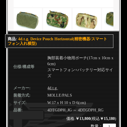
商品:
4d.t.g. Device Pouch Horizontal(精密機器/スマート
フォン入れ横型)
胸部装着小物用ポーチ(17cm x 10cm x
6cm)
仕様/構成等
スマートフォン+バッテリー対応サイ
ズ
メーカー:
4d.t.g.
装着方式:
MOLLE/PALS
サイズ:
W:17 x H:10 x D:6(cm)
品番:
4DTGDPH_JG ～ 4DTGDPH_RG
価格:
￥13,800
(税込
￥15,180
)
数量：