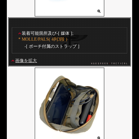
装着可能箇所及び-[ 媒体 ];
* MOLLE/PALS( 4列3段 )
-[ ポーチ付属のストラップ ]
画像を拡大