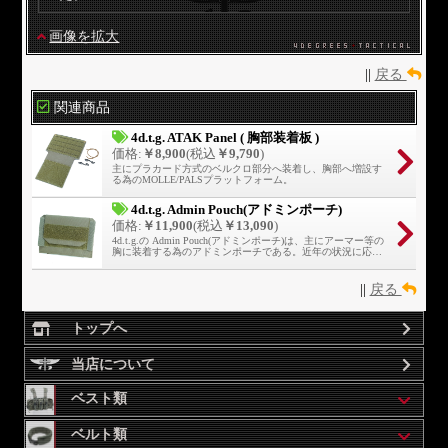
画像を拡大
||
戻る
関連商品
4d.t.g. ATAK Panel ( 胸部装着板 )
価格:
￥8,900
(税込
￥9,790
)
主にプラカード方式のベルクロ部分へ装着し、胸部へ増設す
る為のMOLLE/PALSプラットフォーム。
4d.t.g. Admin Pouch(アドミンポーチ)
価格:
￥11,900
(税込
￥13,090
)
4d.t.g.の Admin Pouch(アドミンポーチ)は、主にアーマー等の
胸に装着する為のアドミンポーチである。近年の状況に応
じ、スマートフォン等のデジタルデバイスを使用する為、大
型化されている。
||
戻る
トップへ
当店について
ベスト類
ベルト類