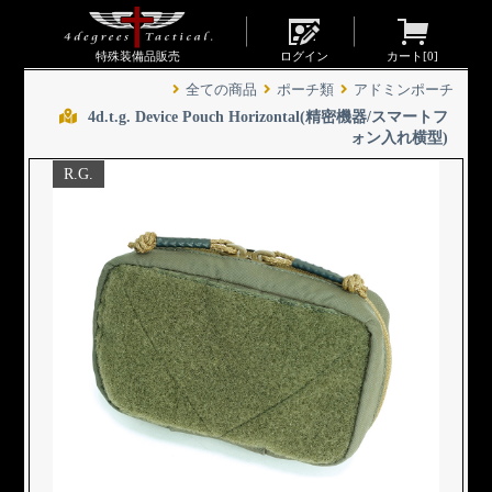
特殊装備品販売
ログイン
カート[
0
]
全ての商品
ポーチ類
アドミンポーチ
4d.t.g. Device Pouch Horizontal(精密機器/スマートフ
ォン入れ横型)
R.G.