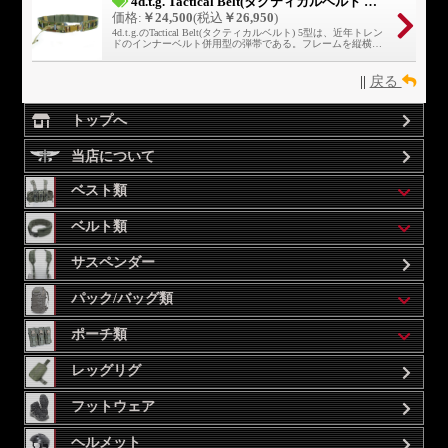
4d.t.g. Tactical Belt(タクティカルベルト 弾帯5型 外殻)
価格:
￥24,500
(税込
￥26,950
)
4d.t.g.のTactical Belt(タクティカルベルト) 5型は、近年トレン
ドのインナーベルト併用型の弾帯である。フレームを縦横に
繊維を走らせた樹脂製とし、フリーサイズ+バックル部分を
交換可能とした。
||
戻る
トップへ
当店について
ベスト類
ベルト類
サスペンダー
パック/バッグ類
ポーチ類
レッグリグ
フットウェア
ヘルメット