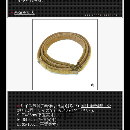
互換性もある。
画像を拡大
サイズ展開(*画像は旧型)は以下(
同社弾帯4型、外
殻
とは同一サイズで組み合わせて下さい );
S: 73-83cm(平置実寸)
M: 84-94cm(平置実寸)
L: 95-105cm(平置実寸)