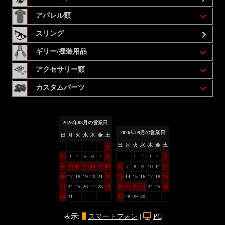
アパレル類
スリング
ギリー/擬装用品
アクセサリー類
カスタムパーツ
2026
年
08
月の営業日
2026
年
09
月の営業日
日
月
火
水
木
金
土
日
月
火
水
木
金
土
1
2
3
4
5
6
7
8
1
2
3
4
5
9
10
11
12
13
14
15
6
7
8
9
10
11
12
16
17
18
19
20
21
22
13
14
15
16
17
18
19
23
24
25
26
27
28
29
20
21
22
23
24
25
26
30
31
27
28
29
30
表示:
スマートフォン
|
PC