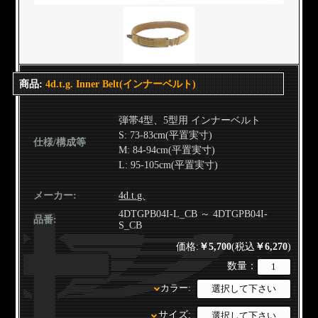
商品:
4d.t.g. Inner Belt(インナーベルト)
弾帯4型、5型用 インナーベルト
S: 73-83cm(平置実寸)
仕様/構成等
M: 84-94cm(平置実寸)
L: 95-105cm(平置実寸)
メーカー:
4d.t.g.
4DTGPB04I-L_CB ～ 4DTGPB04I-
品番:
S_CB
価格:
￥5,700
(税込
￥6,270
)
数量：
カラー:
サイズ: