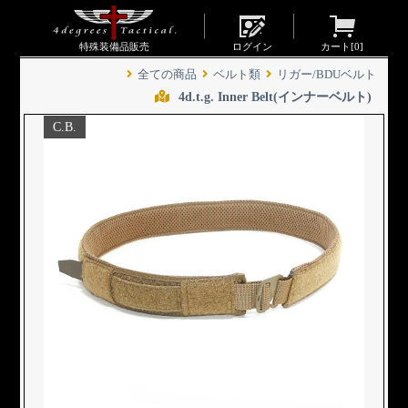
特殊装備品販売
ログイン
カート[
0
]
全ての商品
ベルト類
リガー/BDUベルト
4d.t.g. Inner Belt(インナーベルト)
C.B.