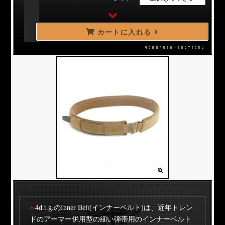
カートに入れる
4d.t.g.のInner Belt(インナーベルト)は、近年トレン
ドのアーマー併用型の細い弾帯用のインナーベルト