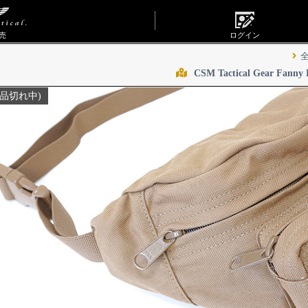
売
ログイン
CSM Tactical Gear Fa
.(品切れ中)