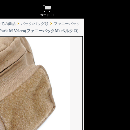
カート[
0
]
全ての商品
パック/バッグ類
ファニーパック
nny Pack M Velcro(ファニーパックM+ベルクロ)