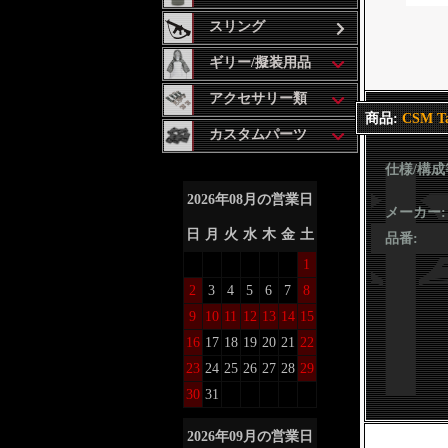
スリング
ギリー/擬装用品
アクセサリー類
商品:
CSM T
カスタムパーツ
仕様/構成
2026
年
08
月の営業日
メーカー:
日
月
火
水
木
金
土
品番:
1
2
3
4
5
6
7
8
9
10
11
12
13
14
15
16
17
18
19
20
21
22
23
24
25
26
27
28
29
30
31
2026
年
09
月の営業日