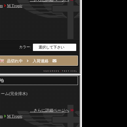
am
M.Tropic
カラー:
品切れ中
入荷連絡
列)
ォーム(完全排水)
...さらに詳細ページへ
am
M.Tropic