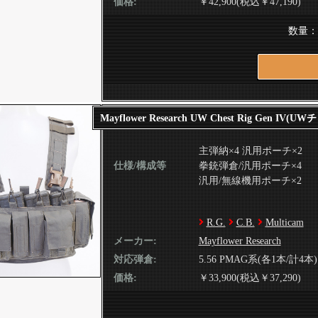
価格:
￥42,900(税込￥47,190)
数量
Mayflower Research UW Chest Rig Gen IV
主弾納×4 汎用ポーチ×2
仕様/構成等
拳銃弾倉/汎用ポーチ×4
汎用/無線機用ポーチ×2
R.G.
C.B.
Multicam
メーカー:
Mayflower Research
対応弾倉:
5.56 PMAG系(各1本/計4本)
価格:
￥33,900(税込￥37,290)