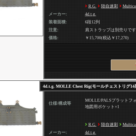
R.G.
陸自迷彩
Multic
メーカー:
4d.t.g.
装着面積:
6段12列
注意:
肩ストラップは別売りです
価格:
￥15,700(税込￥17,270)
4d.t.g. MOLLE Chest Rig(モールチェストリグ14
MOLLE/PALSプラットフ
仕様/構成等
地図用ポケット×1
R.G.
陸自迷彩
Multic
メーカー:
4d.t.g.