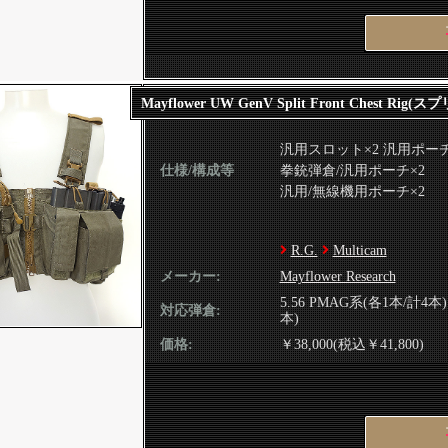
Mayflower UW GenV Split Front Chest Ri
汎用スロット×2 汎用ポーチ
仕様/構成等
拳銃弾倉/汎用ポーチ×2
汎用/無線機用ポーチ×2
R.G.
Multicam
メーカー:
Mayflower Research
5.56 PMAG系(各1本/計4本
対応弾倉:
本)
価格:
￥38,000(税込￥41,800)