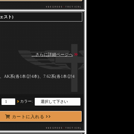
ーチェスト)
...さらに詳細ページへ
)、AK系(各1本/計4本)、7.62系(各1本/計4
：
カラー:
カートに入れる