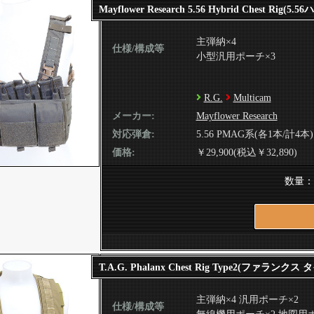
Mayflower Research 5.56 Hybrid Chest Ri
主弾納×4
仕様/構成等
小型汎用ポーチ×3
R.G.
Multicam
メーカー:
Mayflower Research
対応弾倉:
5.56 PMAG系(各1本/計4本)
価格:
￥29,900(税込￥32,890)
数量
T.A.G. Phalanx Chest Rig Type2(ファランクス 
主弾納×4 汎用ポーチ×2
仕様/構成等