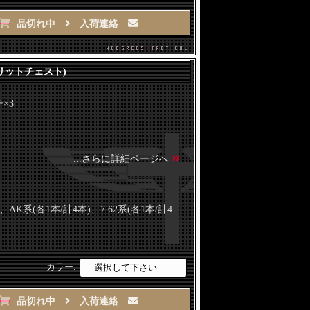
品切れ中
入荷連絡
g(スプリットチェスト)
×3
...さらに詳細ページへ
)、AK系(各1本/計4本)、7.62系(各1本/計4
カラー:
品切れ中
入荷連絡