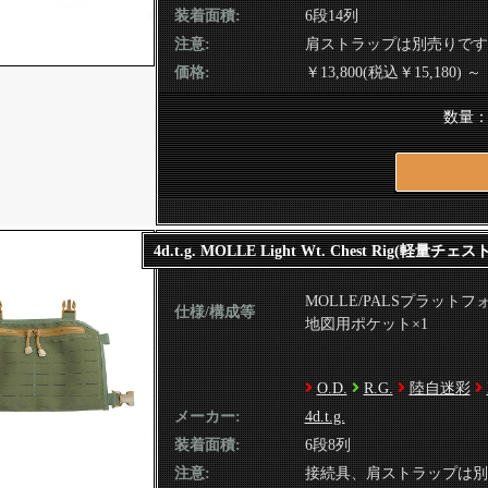
装着面積:
6段14列
注意:
肩ストラップは別売りです
価格:
￥13,800(税込￥15,180) ～ 
数量
4d.t.g. MOLLE Light Wt. Chest Rig(軽量チェ
MOLLE/PALSプラットフ
仕様/構成等
地図用ポケット×1
O.D.
R.G.
陸自迷彩
メーカー:
4d.t.g.
装着面積:
6段8列
注意:
接続具、肩ストラップは別