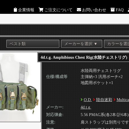
企業情報
ご注文について
お問い合わせ
FAQ
4d.t.g. Amphibious Chest Rig(水陸チェストリグ)
水陸両用チェストリグ
仕様/構成等
主弾納×3 汎用ポーチ×2
地図用ポケット×1
O.D.
陸自迷彩
Multic
メーカー:
4d.t.g.
対応弾倉:
5.56 PMAG系(各2本/計6本)
注意:
肩ストラップは別売りです