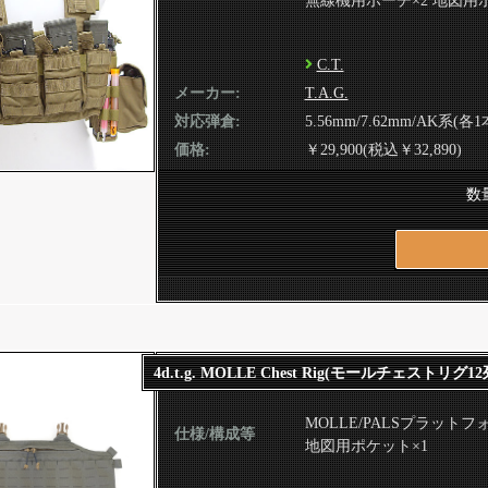
無線機用ポーチ×2 地図用
C.T.
メーカー:
T.A.G.
対応弾倉:
5.56mm/7.62mm/AK系(各
価格:
￥29,900(税込￥32,890)
数
4d.t.g. MOLLE Chest Rig(モールチェストリグ12
MOLLE/PALSプラットフ
仕様/構成等
地図用ポケット×1