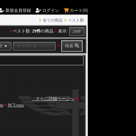
新規会員登録
ログイン
カート[
0]
全ての商品
ベスト類
ベスト類:
29件
の商品
表示:
検索
...さらに詳細ページへ
am
M.Tropic