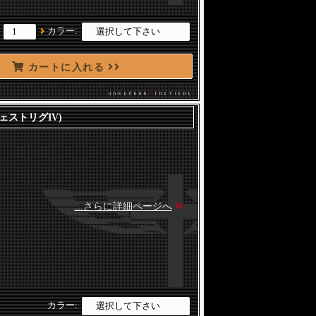
：
カラー:
カートに入れる
(UWチェストリグIV)
...さらに詳細ページへ
カラー: