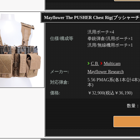
Mayflower The PUSHER Chest Rig(プッシャ
汎用ポーチ×4
仕様/構成等
拳銃弾倉/汎用ポーチ×1
汎用/無線機用ポーチ×1
C.B.
Multicam
メーカー:
Mayflower Research
5.56 PMAG系(各1本/計4本
対応弾倉:
本)
価格:
￥32,900(税込￥36,190)
数量