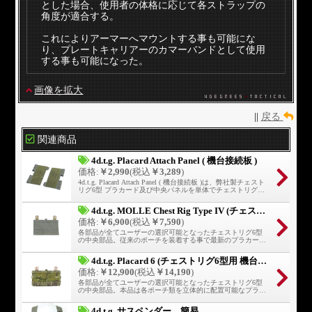
とした場合、使用者の体格に応じて各ストラップの
角度が適合する。
これによりアーマーへマウントする事も可能にな
り、プレートキャリアーのカマーバンドとして使用
する事も可能になった。
画像を拡大
||
戻る
関連商品
4d.t.g. Placard Attach Panel ( 機台接続板 )
価格:
￥2,990
(税込
￥3,289
)
4d.t.g. Placard Attach Panel ( 機台接続板 )は、弊社製チェスト
リグ6型 プラカード及び中央パネルを単体でチェストリグ化
し、使用する為の接続板である。
4d.t.g. MOLLE Chest Rig Type IV (チェストリグ6型 中央6列)
価格:
￥6,900
(税込
￥7,590
)
各部品が全てユーザーの選択可能となったチェストリグ6型
の中央部品。従来のポーチを装着する事で最新のプラカード
式で運用可能となる。
4d.t.g. Placard 6 (チェストリグ6型用 機台/プラカード6列)
価格:
￥12,900
(税込
￥14,190
)
各部品が全てユーザーの選択可能となったチェストリグ6型
の中央部品。本品は各ポーチ類を立体的に配置可能なプラカ
ード方式で、かつ展開式につき幅広いインサートに対応す
る。
4d.t.g. サスペンダー、簡易