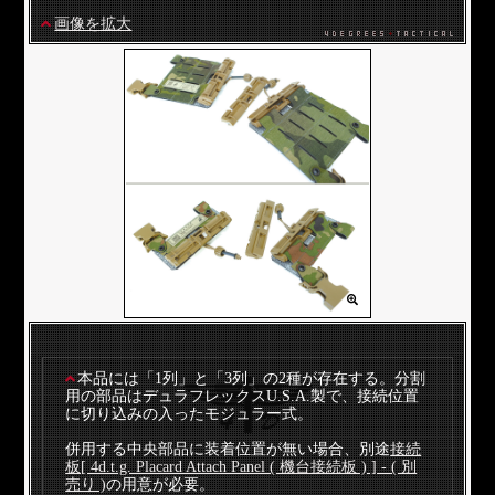
画像を拡大
本品には「1列」と「3列」の2種が存在する。分割
用の部品はデュラフレックスU.S.A.製で、接続位置
に切り込みの入ったモジュラー式。
併用する中央部品に装着位置が無い場合、別途
接続
板[ 4d.t.g. Placard Attach Panel ( 機台接続板 ) ] - ( 別
売り )
の用意が必要。