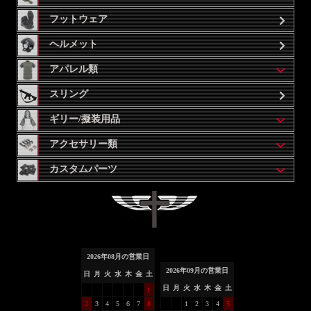
フットウェア
ヘルメット
アパレル類
スリング
ギリー/擬装用品
アクセサリー類
カスタムパーツ
2026
年
08
月の営業日
2026
年
09
月の営業日
日
月
火
水
木
金
土
日
月
火
水
木
金
土
1
2
3
4
5
6
7
8
1
2
3
4
5