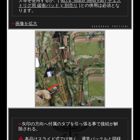
ス等を使用するか、[
4d.t.g. Spacer Mesh Pad ( チェス
トリグ用 緩衝パッド )/ 別売り
]との併用は必須とな
ります。
画像を拡大
矢印の方向へ付属のタブを引っ張る事で接続が解
除される。
本品はスライド式では無く、通常バックルと同様