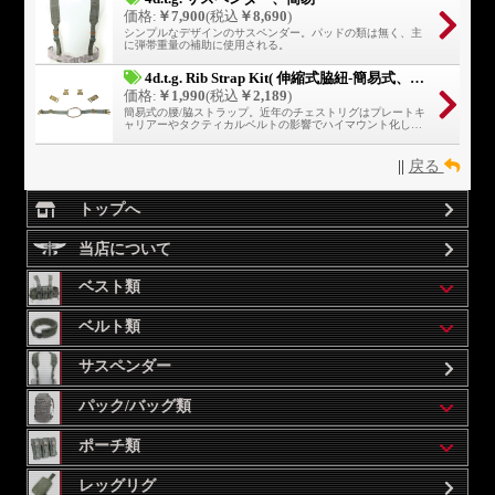
価格:
￥7,900
(税込
￥8,690
)
シンプルなデザインのサスペンダー。パッドの類は無く、主
に弾帯重量の補助に使用される。
4d.t.g. Rib Strap Kit( 伸縮式脇紐-簡易式、バックル類付属 )
価格:
￥1,990
(税込
￥2,189
)
簡易式の腰/脇ストラップ。近年のチェストリグはプレートキ
ャリアーやタクティカルベルトの影響でハイマウント化しつ
つあるが、従来の腰ストラップでは肋骨を圧迫してしまう
為、呼吸を妨げる事となる。本品はショックコードにより自
由に伸縮する。
||
戻る
トップへ
当店について
ベスト類
ベルト類
サスペンダー
パック/バッグ類
ポーチ類
レッグリグ