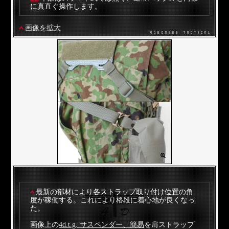
に真直ぐ操作します。
画像を拡大
最新の部材により各ストラップ取り付け位置の角
度が稼働する。これにより格段に着心地が良くなっ
た。
画像上の
4d.t.g. サスペンダー、簡易
を肩ストラップ