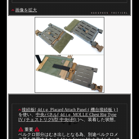
画像を拡大
接続板[ 4d.t.g. Placard Attach Panel ( 機台接続板 ) ]
を使い、
中央パネル[ 4d.t.g. MOLLE Chest Rig Type
IV (チェストリグ6型 中央6列) ]
へ、装着した状態。
重要
ベルクロ部分はむき出しとなる為、別途ベルクロメ