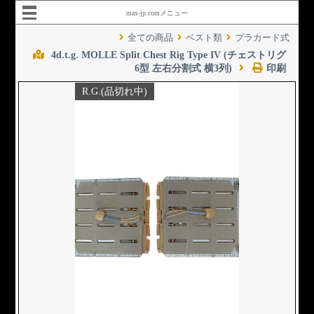
max-jp.comメニュー
全ての商品
ベスト類
プラカード式
4d.t.g. MOLLE Split Chest Rig Type IV (チェストリグ
6型 左右分割式 横3列)
印刷
R.G.(品切れ中)