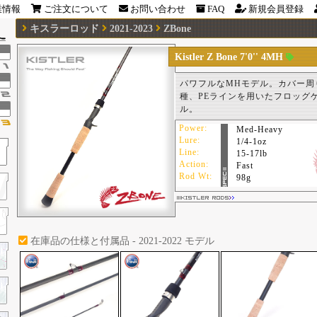
業情報
ご注文について
お問い合わせ
FAQ
新規会員登録
キスラーロッド
2021-2023
ZBone
Kistler Z Bone 7'0'' 4MH
パワフルなMHモデル。カバー周
種、PEラインを用いたフロッグ
ル。
Power:
Med-Heavy
Lure:
1/4-1oz
Line:
15-17lb
Action:
Fast
Rod Wt:
98g
在庫品の仕様と付属品 - 2021-2022 モデル