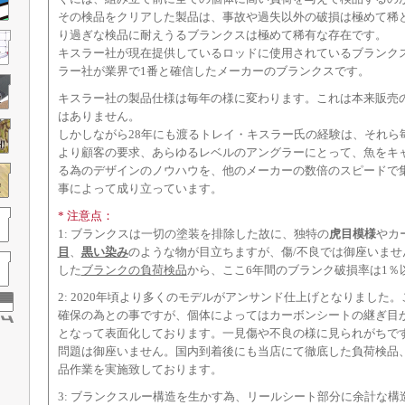
その検品をクリアした製品は、事故や過失以外の破損は極めて稀
り過ぎな検品に耐えうるブランクスは極めて稀有な存在です。
キスラー社が現在提供しているロッドに使用されているブランク
ラー社が業界で1番と確信したメーカーのブランクスです。
キスラー社の製品仕様は毎年の様に変わります。これは本来販売
はありません。
しかしながら28年にも渡るトレイ・キスラー氏の経験は、それら
より顧客の要求、あらゆるレベルのアングラーにとって、魚をキ
る為のデザインのノウハウを、他のメーカーの数倍のスピードで
事によって成り立っています。
* 注意点：
1: ブランクスは一切の塗装を排除した故に、独特の
虎目模様
やカ
目
、
黒い染み
のような物が目立ちますが、傷/不良では御座いませ
した
ブランクの負荷検品
から、ここ6年間のブランク破損率は1％
2: 2020年頃より多くのモデルがアンサンド仕上げとなりました
確保の為との事ですが、個体によってはカーボンシートの継ぎ目
となって表面化しております。一見傷や不良の様に見られがちで
問題は御座いません。国内到着後にも当店にて徹底した負荷検品
品作業を実施致しております。
3: ブランクスルー構造を生かす為、リールシート部分に余計な構