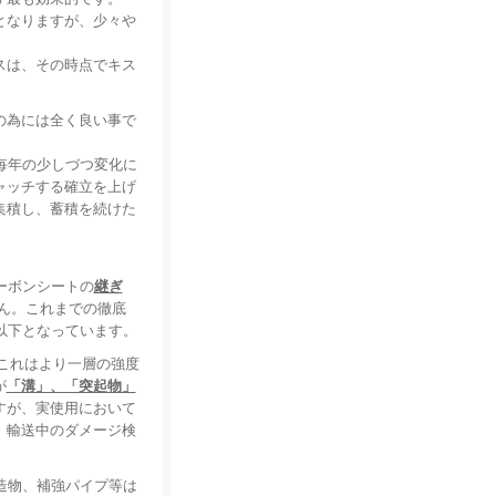
となりますが、少々や
スは、その時点でキス
の為には全く良い事で
毎年の少しづつ変化に
ャッチする確立を上げ
集積し、蓄積を続けた
ーボンシートの
継ぎ
ん。これまでの徹底
以下となっています。
。これはより一層の強度
が
「溝」、「突起物」
すが、実使用において
、輸送中のダメージ検
造物、補強パイプ等は