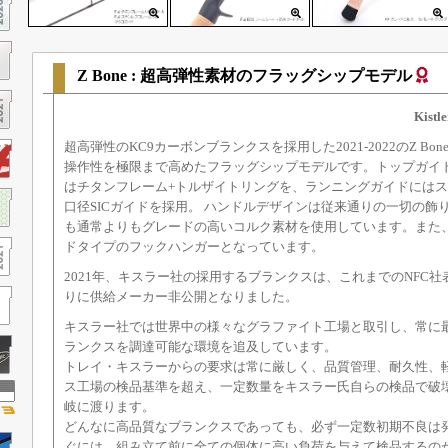
Z Bone : 超高弾性素材のフラッグシップモデル
Kistl
超高弾性のKC9カーボンブランクスを採用した2021-2022のZ B
操作性を極限まで高めたフラッグシップモデルです。トップガイ
はチタンフレーム+トルザイトリングを、ランニングガイドにはス
口径SICガイドを採用。 ハンドルデザインは従来通りの一切の飾
も通常よりもグレードの高いコルク素材を使用しています。また
ドタイプのフックハンガーとなっています。
2021年、キスラー社の採用するブランクスは、これまでのNFC社
りに供給メーカー非公開となりました。
キスラー社では世界中の様々なグラファイト工場と取引し、常に
ランクスを調達可能な環境を追及しています。
トレイ・キスラーからの要求は常に厳しく、品質管理、耐久性、
ス工場の検品基準を超え、一定数量をキスラー氏自らの検品で破
岐に渡ります。
どんなに高品質なブランクスであっても、必ず一定数初期不良は
ぐには、組み立て前に全ての個体に高い負荷を与えて検品するの