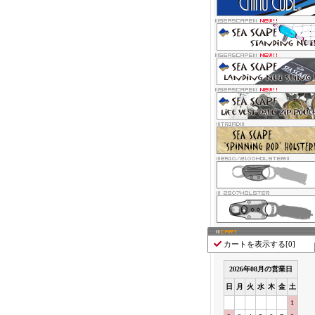
カートを表示する[
0
]
2026
年
08
月の営業日
日
月
火
水
木
金
土
1