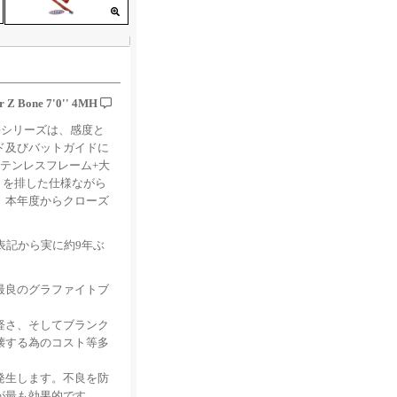
er Z Bone 7'0'' 4MH
oneシリーズは、感度と
ド及びバットガイドに
テンレスフレーム+大
りを排した仕様ながら
、本年度からクローズ
表記から実に約9年ぶ
最良のグラファイトブ
軽さ、そしてブランク
壊する為のコスト等多
発生します。不良を防
が最も効果的です。