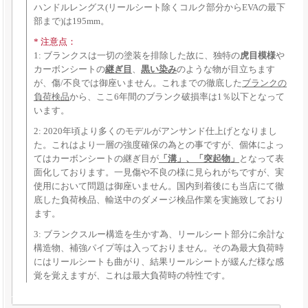
ハンドルレングス(リールシート除くコルク部分からEVAの最下
部まで)は195mm。
* 注意点：
1: ブランクスは一切の塗装を排除した故に、独特の
虎目模様
や
カーボンシートの
継ぎ目
、
黒い染み
のような物が目立ちます
が、傷/不良では御座いません。これまでの徹底した
ブランクの
負荷検品
から、ここ6年間のブランク破損率は1％以下となって
います。
2: 2020年頃より多くのモデルがアンサンド仕上げとなりまし
た。これはより一層の強度確保の為との事ですが、個体によっ
てはカーボンシートの継ぎ目が
「溝」、「突起物」
となって表
面化しております。一見傷や不良の様に見られがちですが、実
使用において問題は御座いません。国内到着後にも当店にて徹
底した負荷検品、輸送中のダメージ検品作業を実施致しており
ます。
3: ブランクスルー構造を生かす為、リールシート部分に余計な
構造物、補強パイプ等は入っておりません。その為最大負荷時
にはリールシートも曲がり、結果リールシートが緩んだ様な感
覚を覚えますが、これは最大負荷時の特性です。