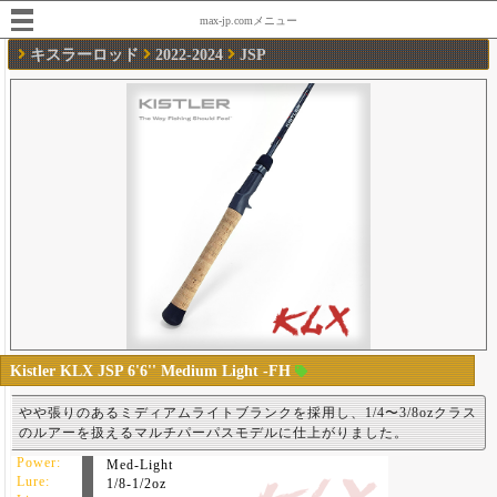
max-jp.comメニュー
キスラーロッド
2022-2024
JSP
Kistler KLX JSP 6'6'' Medium Light -FH
やや張りのあるミディアムライトブランクを採用し、1/4〜3/8ozクラス
のルアーを扱えるマルチパーパスモデルに仕上がりました。
Power:
Med-Light
Lure:
1/8-1/2oz