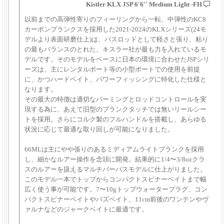
Kistler KLX JSP 6'6'' Medium Light -FH
以前までの高弾性寄りのフィーリングから一転、中弾性のKC8
カーボンブランクスを採用した2021-2024のKLXシリーズ(24モ
デルより表面研磨仕上)は、バスロッドとして軽さと張り、粘り
の最もバランスのとれた、キスラー社が最も力を入れているモ
デルです。そのモデルをベースに日本の環境に合わせたJSPシリ
ーズは、主にレンタルボート等の小型ボートでの使用を前提
に、かつハードベイト、パワーフィッシングに特化した仕様と
なります。
その最大の特徴は適切なパーミングとロッドコントロールを実
現する為に、あえて旧型のブランクタッチでは無いリールシー
トを採用。さらにコルク製のフルハンドルを搭載し、あらゆる
状況に応じて最適な取り回しが可能になりました。
66MLは主にやや張りのあるミディアムライトブランクを採用
し、細かなルアー操作を念頭に開発。結果的に1/4〜3/8ozクラ
スのルアーを扱えるマルチパーパスモデルに仕上がりました。
このモデル一本でトップからコンパクトスピナーベイトまで幅
広く使う事が可能です。7〜10gトップウォータープラグ、コン
パクトスピナーベイトやバズベイト、11cm前後のワンテンやヴ
ァルナなどのジャークベイトに最適です。