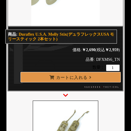
商品:
Duraflex U.S.A. Molly Stix(デュラフレックスUSA モ
リースティック 2本セット)
価格:
￥2,690
(税込
￥2,959
)
品番: DFXMS6_TN
数量：
カートに入れる