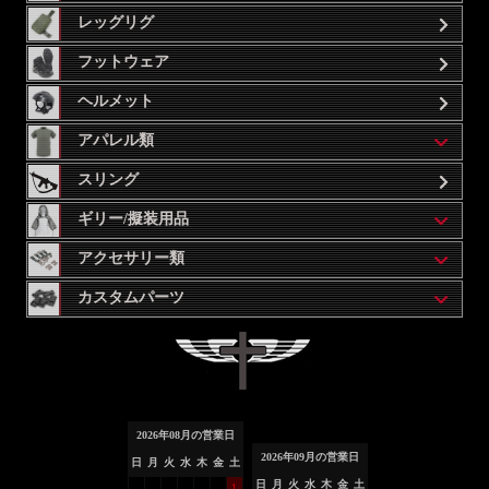
レッグリグ
フットウェア
ヘルメット
アパレル類
スリング
ギリー/擬装用品
アクセサリー類
カスタムパーツ
2026
年
08
月の営業日
2026
年
09
月の営業日
日
月
火
水
木
金
土
日
月
火
水
木
金
土
1