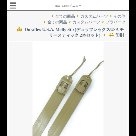
max-jp.comメニュー
全ての商品
カスタムパーツ
その他
全ての商品
カスタムパーツ
プラパーツ
Duraflex U.S.A. Molly Stix(デュラフレックスUSA モ
リースティック 2本セット)
印刷