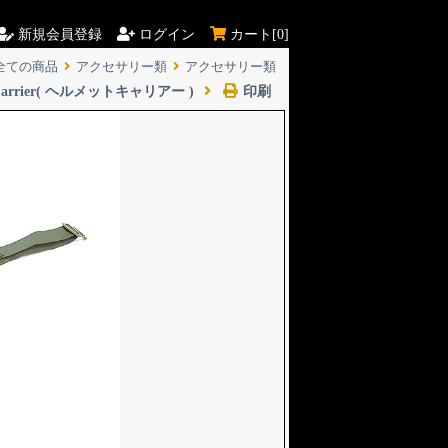
新規会員登録
ログイン
カート[
0]
全ての商品
アクセサリー類
アクセサリー類
met Carrier( ヘルメットキャリアー )
印刷