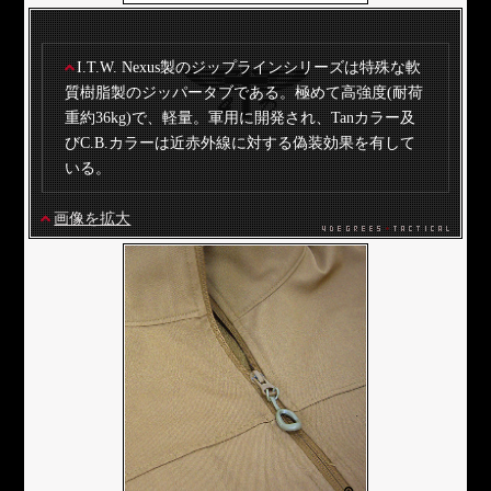
I.T.W. Nexus製のジップラインシリーズは特殊な軟
質樹脂製のジッパータブである。極めて高強度(耐荷
重約36kg)で、軽量。軍用に開発され、Tanカラー及
びC.B.カラーは近赤外線に対する偽装効果を有して
いる。
画像を拡大