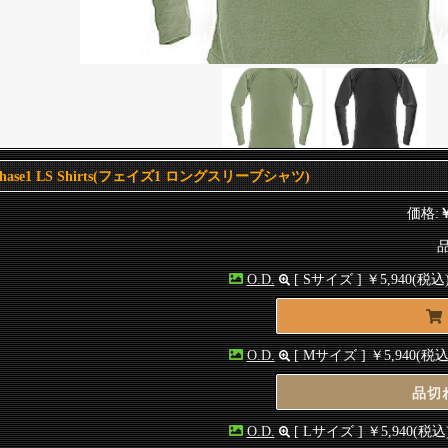
Phase1 LS Shirts(フェイズ1 ロングスリーブシャツ)
価格:
￥
品
O.D.
[ Sサイズ ]
￥5,940
(税込
O.D.
[ Mサイズ ]
￥5,940
(税込
品切
O.D.
[ Lサイズ ]
￥5,940
(税込