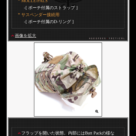
* MOLLE/PALS
-[ ポーチ付属のストラップ ]
* サスペンダー接続用
-[ ポーチ付属のD-リング ]
画像を拡大
フラップを開いた状態。内部にはButt Packの様な